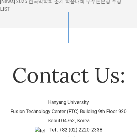
[News] 2025 한국막학회 춘계 학술대회 우수논문상 수상
LIST
Contact Us:
Hanyang University
Fusion Technology Center (FTC) Building 9th Floor 920
Seoul 04763, Korea
Tel : +82 (02) 2220-2338