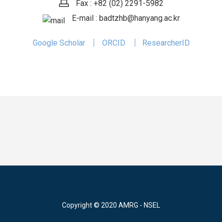
Fax : +82 (02) 2291-5982
E-mail : badtzhb@hanyang.ac.kr
Google Scholar
ORCID
ResearcherID
Copyright © 2020 AMRG - NSEL